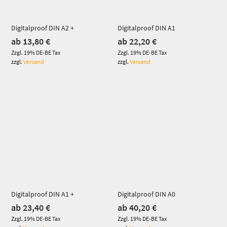
Digitalproof DIN A2 +
Digitalproof DIN A1
ab
13,80
€
ab
22,20
€
Zzgl. 19% DE-BE Tax
Zzgl. 19% DE-BE Tax
zzgl.
Versand
zzgl.
Versand
Dieses Produkt weist mehrere Varianten auf. Die Optionen können auf der Produktseite gewählt werden
Dieses Produkt weist mehrere Varianten auf. Die Optionen können auf der Produktseite gewählt werden
Digitalproof DIN A1 +
Digitalproof DIN A0
ab
23,40
€
ab
40,20
€
Zzgl. 19% DE-BE Tax
Zzgl. 19% DE-BE Tax