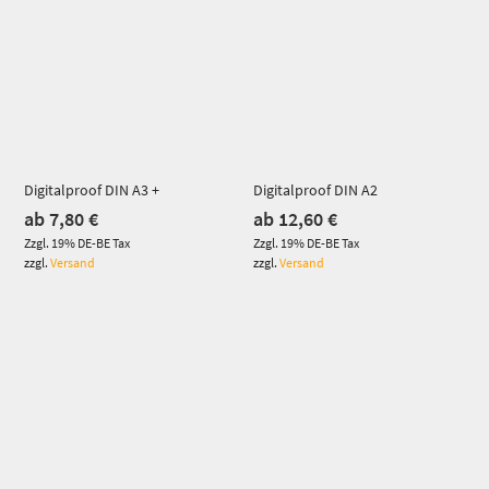
Digitalproof DIN A3 +
Digitalproof DIN A2
ab
7,80
€
ab
12,60
€
Zzgl. 19% DE-BE Tax
Zzgl. 19% DE-BE Tax
zzgl.
Versand
zzgl.
Versand
Dieses Produkt weist mehrere Varianten auf. Die Optionen können auf der Produktseite gewählt werden
Dieses Produkt weist mehrere Varianten auf. Die Optionen können auf der Produktseite gewählt werden