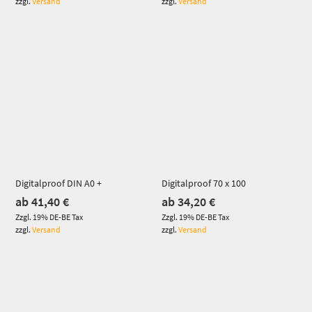
zzgl.
Versand
zzgl.
Versand
Dieses Produkt weist mehrere Varianten auf. Die Optionen können auf der Produktseite gewählt werden
Dieses Produkt weist mehrere Varianten auf. Die Optionen können auf der Produktseite gewählt werden
Digitalproof DIN A0 +
Digitalproof 70 x 100
ab
41,40
€
ab
34,20
€
Zzgl. 19% DE-BE Tax
Zzgl. 19% DE-BE Tax
zzgl.
Versand
zzgl.
Versand