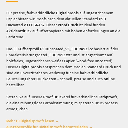
Für präzise,
farbverbindliche Digitalproofs
auf ungestrichenem
Papier bieten wir Proofs nach dem aktuellen Standard
PSO
Uncoated V3 FOGRA52
. Dieser
Proof Druck
ist ideal für den
Akzidenzdruck
auf Offsetpapieren mit hohen Anforderungen an die
Farbtreue.
Das ECI-Offsetprofil
PSOuncoated_v3_FOGRA52.icc
basiert auf der
Charakterisierungsdatei „FOGRA52.txt“ und ist abgestimmt auf
holzfreies, ungestrichenes weißes Papier (wood-free uncoated).
Unsere
Digitalproofs
entsprechen dem Medien Standard Druck und
sind ein unverzichtbares Werkzeug für eine
farbverbindliche
Beurteilung Ihrer Druckdaten – schnell, präzise und auch
online
bestellbar.
Setzen Sie auf unsere
Proof Druckerei
für verbindliche
Farbproofs
,
die eine reibungslose Farbabstimmung im späteren Druckprozess
ermöglichen.
Mehr zu Digitalsproofs lesen →
Ausgabeprofile für Digitalsproofs herunterladen →