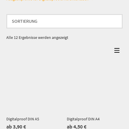
Alle 12 Ergebnisse werden angezeigt
Dieses Produkt weist mehrere Varianten auf. Die Optionen können auf der Produktseite gewählt werden
Dieses Produkt weist mehrere Varianten auf. Die Optionen können auf der Produktseite gewählt werden
Digitalproof DIN A5
Digitalproof DIN A4
ab
3,90
€
ab
4,50
€