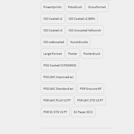
Fineartprints
Fotodruck
Grossformat
ISO Coated v2
ISO Coated v2 300%
ISO Coated v3
ISO Uncoated Yellowish
ISO webcoated
Kunstdrucke
Large Format
Poster
Posterdruck
PSO Coated V3 FOGRA51
PSO LWC Improved eci
PSO LWC Standard eci
PSR Gravure MF
PSR LWC PLUS V2 PT
PSR LWC STD V2 PT
PSR SC STD V2 PT
SC Paper (ECI)