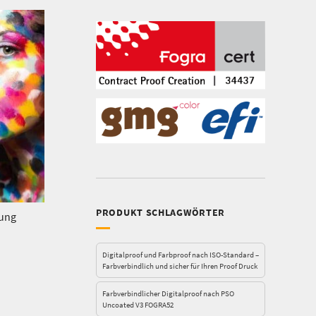
PRODUKT SCHLAGWÖRTER
bung
Digitalproof und Farbproof nach ISO-Standard –
Farbverbindlich und sicher für Ihren Proof Druck
Farbverbindlicher Digitalproof nach PSO
Uncoated V3 FOGRA52