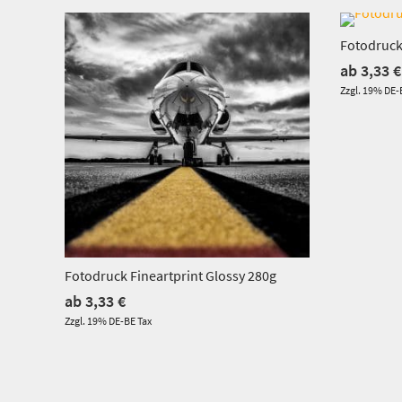
Dieses Produkt weist mehrere Varianten auf. Die Optionen können auf der Produktseite gewählt werden
Fotodruck
ab
3,33
€
Zzgl. 19% DE-
Fotodruck Fineartprint Glossy 280g
ab
3,33
€
Zzgl. 19% DE-BE Tax